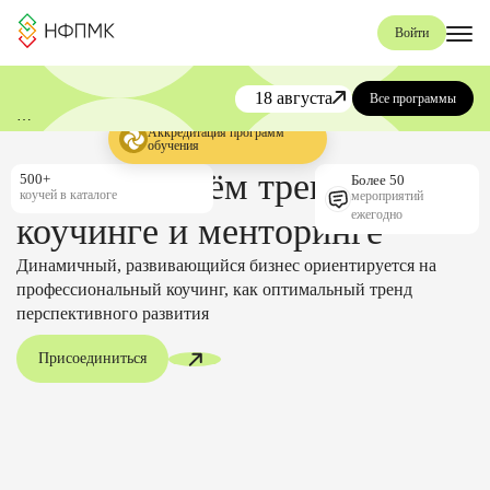
Войти
18 августа
Все программы
«День коучинга и менторинга»
Аккредитация программ
обучения
от НФПМК
Вместе задаём тренды в
500+
Более 50
коучей в каталоге
мероприятий
ежегодно
коучинге и менторинге
Динамичный, развивающийся бизнес ориентируется на
профессиональный коучинг, как оптимальный тренд
перспективного развития
Присоединиться