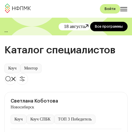
Войти
18 августа
Все программы
«День коучинга и
менторинга» от НФПМК
Каталог специалистов
Коуч
Ментор
Светлана Коботова
Новосибирск
Коуч
Коуч СПБК
ТОП 3 Победитель