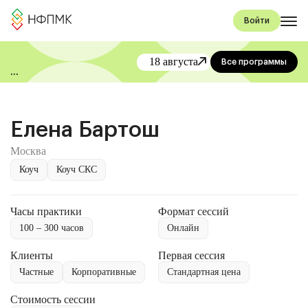
Войти
18 августа
Все программы
«День коучинга и
менторинга» от НФПМК
Елена Бартош
Москва
Коуч
Коуч СКС
Часы практики
Формат сессий
100 – 300 часов
Онлайн
Клиенты
Первая сессия
Частные
Корпоративные
Стандартная цена
Стоимость сессии