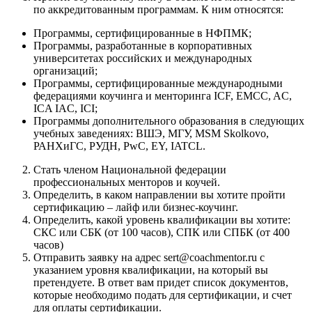
по аккредитованным программам. К ним относятся:
Программы, сертифицированные в НФПМК;
Программы, разработанные в корпоративных
университетах российских и международных
организаций;
Программы, сертифицированные международными
федерациями коучинга и менторинга ICF, EMСC, AC,
ICA IAC, ICI;
Программы дополнительного образования в следующих
учебных заведениях: ВШЭ, МГУ, MSM Skolkovo,
РАНХиГС, РУДН, PwC, EY, IATCL.
Стать членом Национальной федерации
профессиональных менторов и коучей.
Определить, в каком направлении вы хотите пройти
сертификацию – лайф или бизнес-коучинг.
Определить, какой уровень квалификации вы хотите:
СКС или СБК (от 100 часов), СПК или СПБК (от 400
часов)
Отправить заявку на адрес sert@coachmentor.ru с
указанием уровня квалификации, на который вы
претендуете. В ответ вам придет список документов,
которые необходимо подать для сертификации, и счет
для оплаты сертификации.