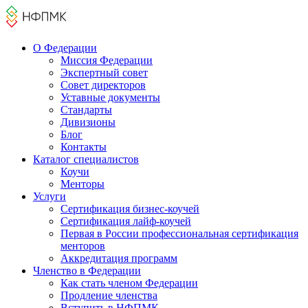
О Федерации
Миссия Федерации
Экспертный совет
Совет директоров
Уставные документы
Стандарты
Дивизионы
Блог
Контакты
Каталог cпециалистов
Коучи
Менторы
Услуги
Сертификация бизнес-коучей
Сертификация лайф-коучей
Первая в России профессиональная сертификация
менторов
Аккредитация программ
Членство в Федерации
Как стать членом Федерации
Продление членства
Вступить в НФПМК