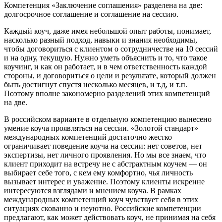
Компетенция «Заключение соглашения» разделена на две:
долгосрочное соглашение и соглашение на сессию.
Каждый коуч, даже имея небольшой опыт работы, понимает,
насколько разный подход, навыки и знания необходимы,
чтобы договориться с клиентом о сотрудничестве на 10 сессий
и на одну, текущую. Нужно уметь объяснить и то, что такое
коучинг, и как он работает, и в чем ответственность каждой
стороны, и договориться о цели и результате, который должен
быть достигнут спустя несколько месяцев, и т.д, и т.п.
Поэтому вполне закономерно разделений этих компетенций
на две.
В российском варианте в отдельную компетенцию вынесено
умение коуча проявляться на сессии. «Золотой стандарт»
международных компетенций достаточно жестко
ограничивает поведение коуча на сессии: нет советов, нет
экспертизы, нет личного проявления. Но мы все знаем, что
клиент приходит на встречу не с абстрактным коучем — он
выбирает себе того, с кем ему комфортно, чья личность
вызывает интерес и уважение. Поэтому клиенты искренне
интересуются взглядами и мнением коуча. В рамках
международных компетенций коуч чувствует себя в этих
ситуациях скованно и неуютно. Российские компетенции
предлагают, как может действовать коуч, не принимая на себя