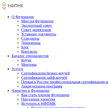
О Федерации
Миссия Федерации
Экспертный совет
Совет директоров
Уставные документы
Стандарты
Дивизионы
Блог
Контакты
Каталог cпециалистов
Коучи
Менторы
Услуги
Сертификация бизнес-коучей
Сертификация лайф-коучей
Первая в России профессиональная сертификация 
Аккредитация программ
Членство в Федерации
Как стать членом Федерации
Продление членства
Вступить в НФПМК
Индивидуальное членство коуча