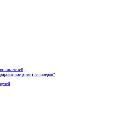
принимателей
рированное развитие лидеров”
оучей