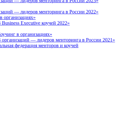
заций — лидеров менторинга в России 2023»
заций — лидеров менторинга в России 2022»
в организациях»
usiness Executive коучей 2022»
оучинг в организациях»
 организаций — лидеров менторинга в России 2021»
альная федерация менторов и коучей