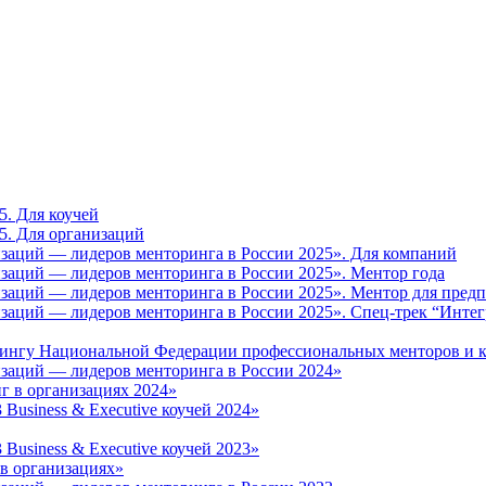
5. Для коучей
5. Для организаций
заций — лидеров менторинга в России 2025». Для компаний
аций — лидеров менторинга в России 2025». Ментор года
заций — лидеров менторинга в России 2025». Ментор для пред
аций — лидеров менторинга в России 2025». Спец-трек “Интег
рингу Национальной Федерации профессиональных менторов и к
заций — лидеров менторинга в России 2024»
г в организациях 2024»
usiness & Executive коучей 2024»
usiness & Executive коучей 2023»
в организациях»