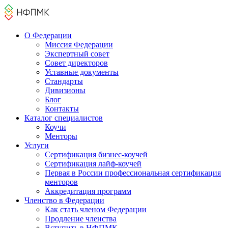
О Федерации
Миссия Федерации
Экспертный совет
Совет директоров
Уставные документы
Стандарты
Дивизионы
Блог
Контакты
Каталог cпециалистов
Коучи
Менторы
Услуги
Сертификация бизнес-коучей
Сертификация лайф-коучей
Первая в России профессиональная сертификация
менторов
Аккредитация программ
Членство в Федерации
Как стать членом Федерации
Продление членства
Вступить в НФПМК