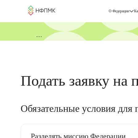
О Федерации
Ка
«День коучинга и менторинга» от Н
Подать заявку на 
Обязательные условия для 
Разделять миссию Федерации