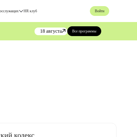
госслужащих
HR клуб
Войти
18 августа
Все программы
кий кодекс