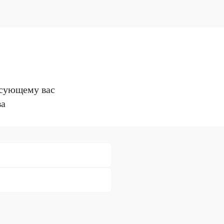
есующему вас
ва