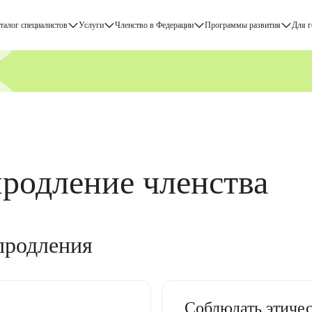
талог cпециалистов
Услуги
Членство в Федерации
Программы развития
Для 
ФПМК
продление членства
продления
Соблюдать этичес