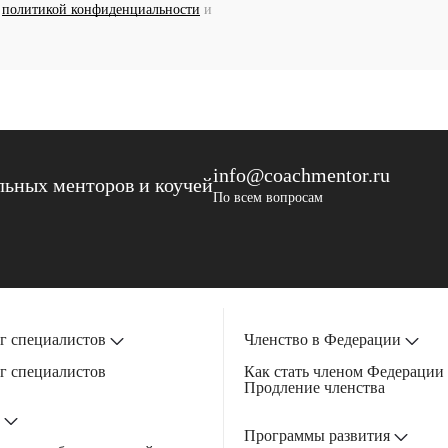
с
политикой конфиденциальности
и
info@coachmentor.ru
ьных менторов и коучей
По всем вопросам
г специалистов
Членство в Федерации
г специалистов
Как стать членом Федерации
Продление членства
Программы развития