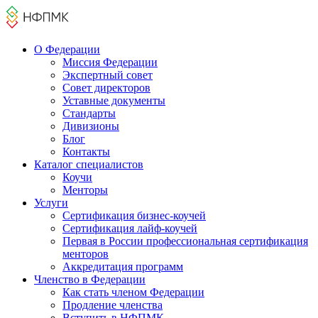
О Федерации
Миссия Федерации
Экспертный совет
Совет директоров
Уставные документы
Стандарты
Дивизионы
Блог
Контакты
Каталог cпециалистов
Коучи
Менторы
Услуги
Сертификация бизнес-коучей
Сертификация лайф-коучей
Первая в России профессиональная сертификация
менторов
Аккредитация программ
Членство в Федерации
Как стать членом Федерации
Продление членства
Вступить в НФПМК