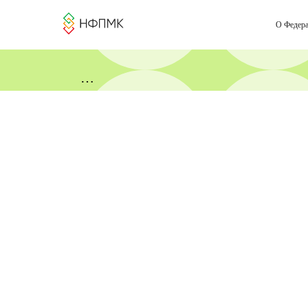
О Федер
«День коучинга и менторинга» от Н