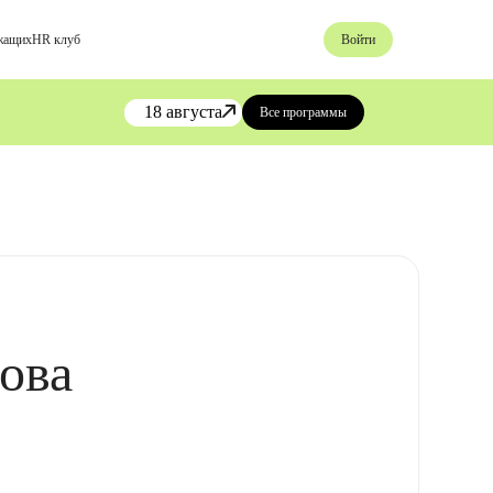
жащих
HR клуб
Войти
18 августа
Все программы
ова