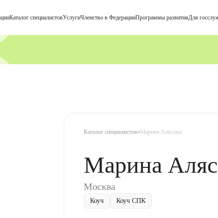
ации
Каталог cпециалистов
Услуги
Членство в Федерации
Программы развития
Для госслу
ФПМК
Каталог специалистов
»
Марина Алясова
Марина Аляс
Москва
Коуч
Коуч СПК