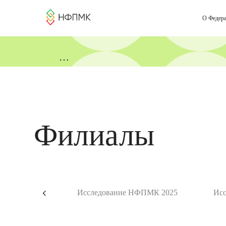
О Федер
«День коучинга и менторинга» от Н
Филиалы
Исследование НФПМК 2025
Ис