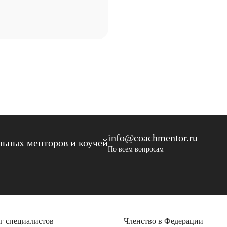
info@coachmentor.ru
ьных менторов и коучей
По всем вопросам
г специалистов
Членство в Федерации