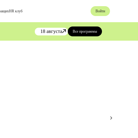
жащих
HR клуб
Войти
18 августа
Все программы