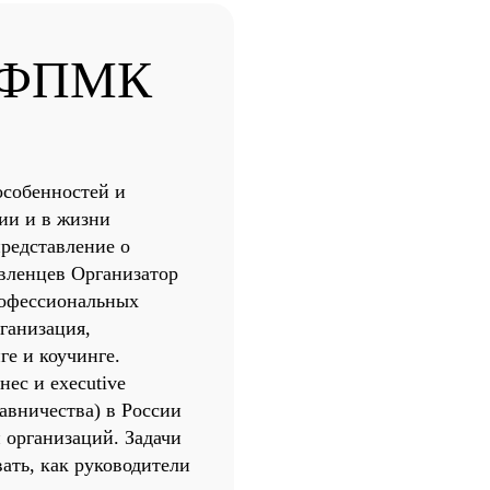
 НФПМК
особенностей и
ии и в жизни
редставление о
авленцев Организатор
рофессиональных
ганизация,
е и коучинге.
ес и executive
авничества) в России
 организаций. Задачи
ать, как руководители