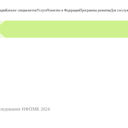
ации
Каталог cпециалистов
Услуги
Членство в Федерации
Программы развития
Для госслу
ФПМК
следование НФПМК 2024